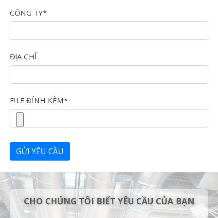
CÔNG TY*
ĐỊA CHỈ
FILE ĐÍNH KÈM*
GỬI YÊU CẦU
CHO CHÚNG TÔI BIẾT YÊU CẦU CỦA BẠN